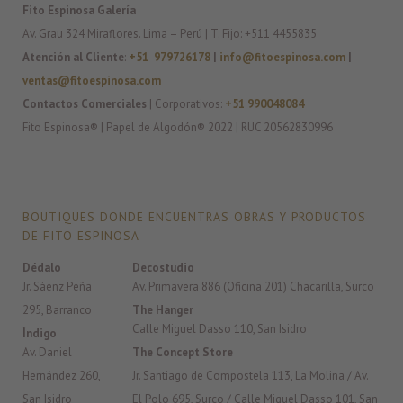
Fito Espinosa Galería
Av. Grau 324 Miraflores. Lima – Perú | T. Fijo: +511 4455835
Atención al Cliente
:
+51 979726178
|
info@fitoespinosa.com
|
ventas@fitoespinosa.com
Contactos Comerciales
| Corporativos:
+51 990048084
Fito Espinosa® | Papel de Algodón® 2022 | RUC 20562830996
BOUTIQUES DONDE ENCUENTRAS OBRAS Y PRODUCTOS
DE FITO ESPINOSA
Dédalo
Decostudio
Jr. Sáenz Peña
Av. Primavera 886 (Oficina 201) Chacarilla, Surco
295, Barranco
The Hanger
Calle Miguel Dasso 110, San Isidro
Índigo
Av. Daniel
The Concept Store
Hernández 260,
Jr. Santiago de Compostela 113, La Molina / Av.
San Isidro
El Polo 695, Surco / Calle Miguel Dasso 101, San