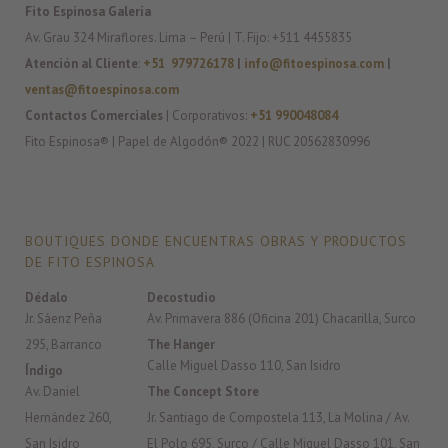
Fito Espinosa Galería
Av. Grau 324 Miraflores. Lima – Perú | T. Fijo: +511 4455835
Atención al Cliente
:
+51 979726178
|
info@fitoespinosa.com
|
ventas@fitoespinosa.com
Contactos Comerciales
| Corporativos:
+51 990048084
Fito Espinosa® | Papel de Algodón® 2022 | RUC 20562830996
BOUTIQUES DONDE ENCUENTRAS OBRAS Y PRODUCTOS
DE FITO ESPINOSA
Dédalo
Decostudio
Jr. Sáenz Peña
Av. Primavera 886 (Oficina 201) Chacarilla, Surco
295, Barranco
The Hanger
Calle Miguel Dasso 110, San Isidro
Índigo
Av. Daniel
The Concept Store
Hernández 260,
Jr. Santiago de Compostela 113, La Molina / Av.
San Isidro
El Polo 695, Surco / Calle Miguel Dasso 101, San