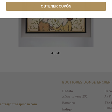
OBTENER CUPÓN
ALGO
BOUTIQUES DONDE ENCUENT
Dédalo
Deco
Jr. Sáenz Peña 295,
Av. P
Barranco
The 
entas@fitoespinosa.com
Calle
Índigo