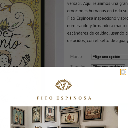
versátil. Aquí reunimos una gran
emociones humanas en toda su 
Fito Espinosa inspeccionó y apr
numerando y firmando a mano c
estándares de calidad, usando ti
de ácidos, con el sello de agua y
Marco
Tamaño
AÑADIR AL C
CONSULTA POR WHATSA
SKU:
CONTENTO