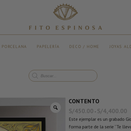
Y PORCELANA
PAPELERÍA
DECO / HOME
JOYAS AL
CONTENTO
S/
450.00
S/
4,400.00
-
Este ejemplar es un grabado Gicl
forma parte de la serie “Te llev