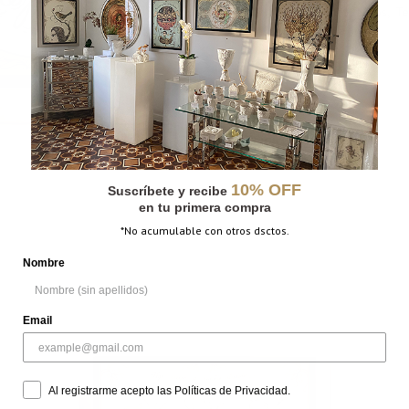
CATEGORÍAS:
Grabados
,
Niños
,
Te
MÁS INFORMACIÓN
PESO
N/D
DIMENSIONES
N/D
10% OFF
Suscríbete y recibe
en tu primera compra
*No acumulable con otros dsctos.
Nombre
Email
Al registrarme acepto las Políticas de Privacidad.