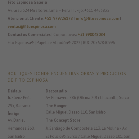
Fito Espinosa Galería
Av. Grau 324 Miraflores. Lima – Perú | T. Fijo: +511 4455835
Atención al Cliente
:
+51 979726178
|
info@fitoespinosa.com
|
ventas@fitoespinosa.com
Contactos Comerciales
| Corporativos:
+51 990048084
Fito Espinosa® | Papel de Algodón® 2022 | RUC 20562830996
BOUTIQUES DONDE ENCUENTRAS OBRAS Y PRODUCTOS
DE FITO ESPINOSA
Dédalo
Decostudio
Jr. Sáenz Peña
Av. Primavera 886 (Oficina 201) Chacarilla, Surco
295, Barranco
The Hanger
Calle Miguel Dasso 110, San Isidro
Índigo
Av. Daniel
The Concept Store
Hernández 260,
Jr. Santiago de Compostela 113, La Molina / Av.
San Isidro
El Polo 695, Surco / Calle Miguel Dasso 101, San