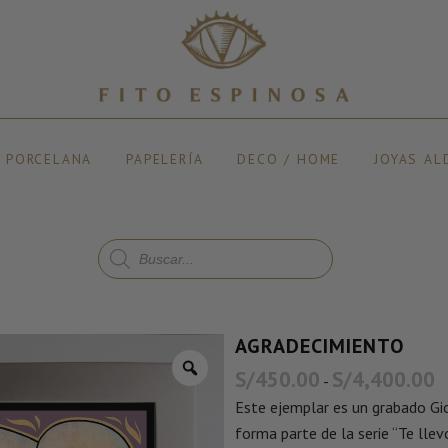
Y PORCELANA
PAPELERÍA
DECO / HOME
JOYAS AL
AGRADECIMIENTO
S/
450.00
S/
4,400.00
-
Este ejemplar es un grabado Gicl
forma parte de la serie “Te llev