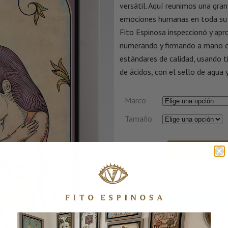
versátil. Aquí reunimos una gran
emociones humanas en toda su 
Fito Espinosa inspeccionó y apr
numerando y firmando a mano c
estándares de calidad, usando ti
de ácidos, con el sello de agua y
Marco
Tamaño
AÑADIR AL C
CONSULTA POR WHATSA
SKU:
AGRADECIMIENTO