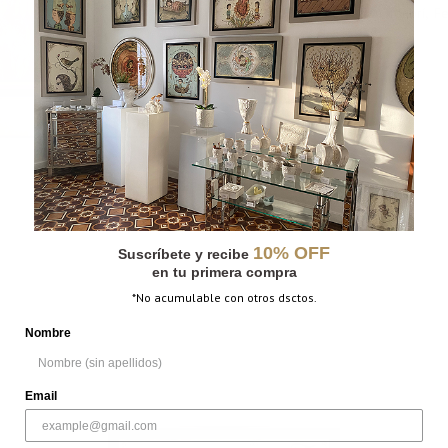
CATEGORÍAS:
Colección Colibrí
,
F
llevo en mi Universo
,
Vertical
MÁS INFORMACIÓN
PESO
N/D
DIMENSIONES
N/D
10% OFF
Suscríbete y recibe
en tu primera compra
*No acumulable con otros dsctos.
Nombre
Email