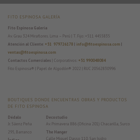
FITO ESPINOSA GALERÍA
Fito Espinosa Galería
Av. Grau 324 Miraflores. Lima – Perú | T. Fijo: +511 4455835
Atención al Cliente
:
+51 979726178
|
info@fitoespinosa.com
|
ventas@fitoespinosa.com
Contactos Comerciales
| Corporativos:
+51 990048084
Fito Espinosa® | Papel de Algodón® 2022 | RUC 20562830996
BOUTIQUES DONDE ENCUENTRAS OBRAS Y PRODUCTOS
DE FITO ESPINOSA
Dédalo
Decostudio
Jr. Sáenz Peña
Av. Primavera 886 (Oficina 201) Chacarilla, Surco
295, Barranco
The Hanger
Calle Miguel Dasso 110, San Isidro