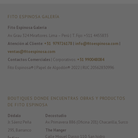
FITO ESPINOSA GALERÍA
Fito Espinosa Galería
Av. Grau 324 Miraflores. Lima – Perú | T. Fijo: +511 4455835
Atención al Cliente
:
+51 979726178
|
info@fitoespinosa.com
|
ventas@fitoespinosa.com
Contactos Comerciales
| Corporativos:
+51 990048084
Fito Espinosa® | Papel de Algodón® 2022 | RUC 20562830996
BOUTIQUES DONDE ENCUENTRAS OBRAS Y PRODUCTOS
DE FITO ESPINOSA
Dédalo
Decostudio
Jr. Sáenz Peña
Av. Primavera 886 (Oficina 201) Chacarilla, Surco
295, Barranco
The Hanger
Calle Miguel Dasso 110, San Isidro