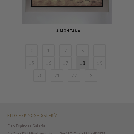
LA MONTAÑA
1
2
3
…
15
16
17
18
19
20
21
22
FITO ESPINOSA GALERÍA
Fito Espinosa Galería
Av. Grau 324 Miraflores. Lima – Perú | T. Fijo: +511 4455835