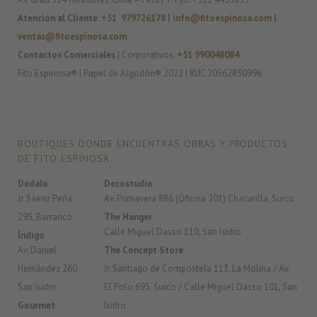
Atención al Cliente
:
+51 979726178
|
info@fitoespinosa.com
|
ventas@fitoespinosa.com
Contactos Comerciales
| Corporativos:
+51 990048084
Fito Espinosa® | Papel de Algodón® 2022 | RUC 20562830996
BOUTIQUES DONDE ENCUENTRAS OBRAS Y PRODUCTOS
DE FITO ESPINOSA
Dédalo
Decostudio
Jr. Sáenz Peña
Av. Primavera 886 (Oficina 201) Chacarilla, Surco
295, Barranco
The Hanger
Calle Miguel Dasso 110, San Isidro
Índigo
Av. Daniel
The Concept Store
Hernández 260,
Jr. Santiago de Compostela 113, La Molina / Av.
San Isidro
El Polo 695, Surco / Calle Miguel Dasso 101, San
Gourmet
Isidro