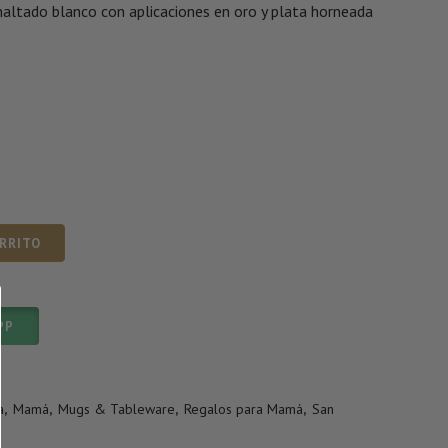
ltado blanco con aplicaciones en oro y plata horneada
ARRITO
PP
a
,
Mamá
,
Mugs & Tableware
,
Regalos para Mamá
,
San