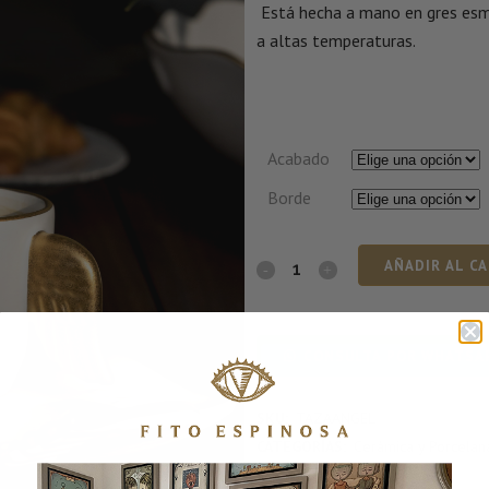
Está hecha a mano en gres esma
a altas temperaturas.
Acabado
Borde
AÑADIR AL C
CONSULTA POR WHATSA
SKU:
TAZAANGEL
CATEGORÍAS:
Cerámica y Porcelan
Valentin