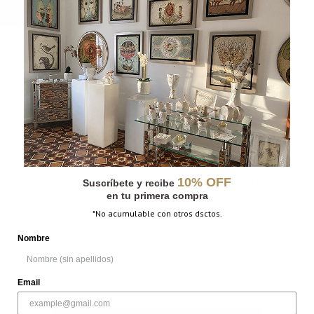
DESCRIPCIÓN
MÁS INFORMACIÓN
DIMENSIONES
N/D
BORDE
10% OFF
Oro
,
Plata
Suscríbete y recibe
en tu primera compra
*No acumulable con otros dsctos.
Nombre
Email