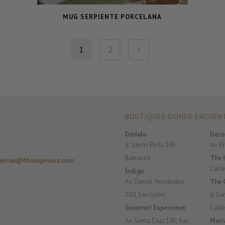
MUG SERPIENTE PORCELANA
1
2
BOUTIQUES DONDE ENCUENT
Dédalo
Deco
Jr. Sáenz Peña 295,
Av. P
Barranco
The 
entas@fitoespinosa.com
Calle
Índigo
Av. Daniel Hernández
The 
260, San Isidro
Jr. S
Gourmet Experience
Calle
Av. Santa Cruz 190, San
Mari