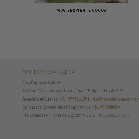
MUG SERPIENTE COCOA
FITO ESPINOSA GALERÍA
Fito Espinosa Galería
Av. Grau 324 Miraflores. Lima – Perú | T. Fijo: +511 4455835
Atención al Cliente
:
+51 979726178
|
info@fitoespinosa.com
|
v
Contactos Comerciales
| Corporativos:
+51 990048084
Fito Espinosa® | Papel de Algodón® 2022 | RUC 20562830996