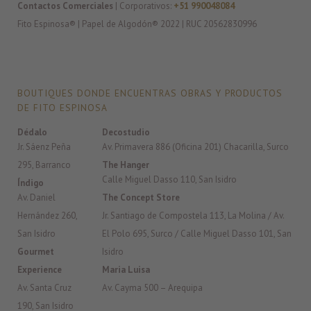
Contactos Comerciales
| Corporativos:
+51 990048084
Fito Espinosa® | Papel de Algodón® 2022 | RUC 20562830996
BOUTIQUES DONDE ENCUENTRAS OBRAS Y PRODUCTOS
DE FITO ESPINOSA
Dédalo
Decostudio
Jr. Sáenz Peña
Av. Primavera 886 (Oficina 201) Chacarilla, Surco
295, Barranco
The Hanger
Calle Miguel Dasso 110, San Isidro
Índigo
Av. Daniel
The Concept Store
Hernández 260,
Jr. Santiago de Compostela 113, La Molina / Av.
San Isidro
El Polo 695, Surco / Calle Miguel Dasso 101, San
Gourmet
Isidro
Experience
Maria Luisa
Av. Santa Cruz
Av. Cayma 500 – Arequipa
190, San Isidro