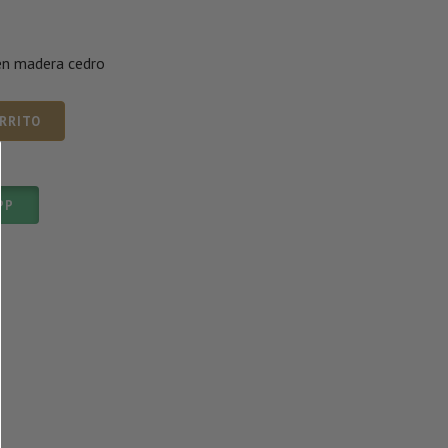
en madera cedro
ARRITO
PP