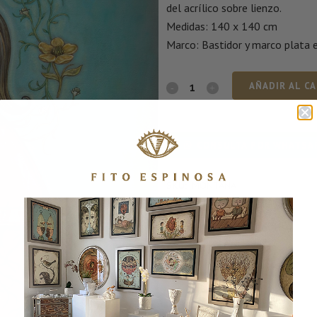
del acrílico sobre lienzo.
Medidas: 140 x 140 cm
Marco: Bastidor y marco plata 
AÑADIR AL C
CONSULTA POR WHATSA
SKU:
MONTANA
CATEGORÍA:
Obras Originales