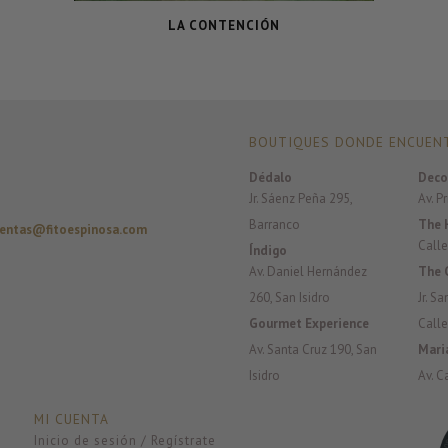
LA CONTENCIÓN
BOUTIQUES DONDE ENCUENT
Dédalo
Deco
Jr. Sáenz Peña 295,
Av. P
Barranco
The 
entas@fitoespinosa.com
Calle
Índigo
Av. Daniel Hernández
The 
260, San Isidro
Jr. S
Gourmet Experience
Calle
Av. Santa Cruz 190, San
Mari
Isidro
Av. C
MI CUENTA
Inicio de sesión / Regístrate