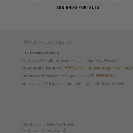
ABRIENDO PORTALES
FITO ESPINOSA GALERÍA
Fito Espinosa Galería
Av. Grau 324 Miraflores. Lima – Perú | T. Fijo: +511 4455835
Atención al Cliente
:
+51 979726178
|
info@fitoespinosa.com
|
v
Contactos Comerciales
| Corporativos:
+51 990048084
Fito Espinosa® | Papel de Algodón® 2022 | RUC 20562830996
SOBRE LA TIENDA ONLINE
Políticas de Privacidad