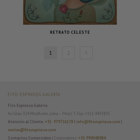
RETRATO CELESTE
1
2
FITO ESPINOSA GALERÍA
Fito Espinosa Galería
Av. Grau 324 Miraflores. Lima – Perú | T. Fijo: +511 4455835
Atención al Cliente
:
+51 979726178
|
info@fitoespinosa.com
|
ventas@fitoespinosa.com
Contactos Comerciales
| Corporativos:
+51 990048084