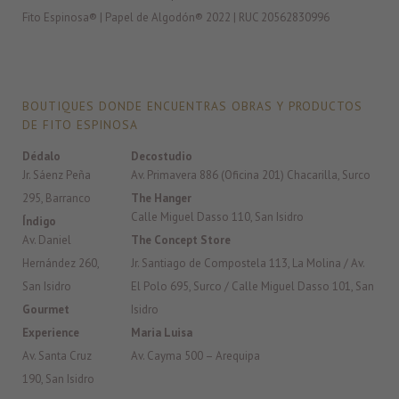
Fito Espinosa® | Papel de Algodón® 2022 | RUC 20562830996
BOUTIQUES DONDE ENCUENTRAS OBRAS Y PRODUCTOS
DE FITO ESPINOSA
Dédalo
Decostudio
Jr. Sáenz Peña
Av. Primavera 886 (Oficina 201) Chacarilla, Surco
295, Barranco
The Hanger
Calle Miguel Dasso 110, San Isidro
Índigo
Av. Daniel
The Concept Store
Hernández 260,
Jr. Santiago de Compostela 113, La Molina / Av.
San Isidro
El Polo 695, Surco / Calle Miguel Dasso 101, San
Gourmet
Isidro
Experience
Maria Luisa
Av. Santa Cruz
Av. Cayma 500 – Arequipa
190, San Isidro