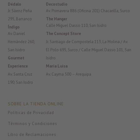
Dédalo
Decostudio
Jr. Sáenz Peña
Av. Primavera 886 (Oficina 201) Chacarilla, Surco
295, Barranco
The Hanger
Calle Miguel Dasso 110, San Isidro
Índigo
Av. Daniel
The Concept Store
Hernández 260,
Jr. Santiago de Compostela 113, La Molina / Av.
San Isidro
El Polo 695, Surco / Calle Miguel Dasso 101, San
Gourmet
Isidro
Experience
Maria Luisa
Av. Santa Cruz
Av. Cayma 500 – Arequipa
190, San Isidro
SOBRE LA TIENDA ONLINE
Políticas de Privacidad
Términos y Condiciones
Libro de Reclamaciones