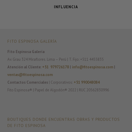
INFLUENCIA
FITO ESPINOSA GALERÍA
Fito Espinosa Galería
Av. Grau 324 Miraflores. Lima – Perú | T. Fijo: +511 4455835
Atención al Cliente
:
+51 979726178
|
info@fitoespinosa.com
|
ventas@fitoespinosa.com
Contactos Comerciales
| Corporativos:
+51 990048084
Fito Espinosa® | Papel de Algodón® 2022 | RUC 20562830996
BOUTIQUES DONDE ENCUENTRAS OBRAS Y PRODUCTOS
DE FITO ESPINOSA