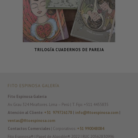
TRILOGÍA CUADERNOS DE PAREJA
FITO ESPINOSA GALERÍA
Fito Espinosa Galería
Av. Grau 324 Miraflores. Lima – Perú | T. Fijo: +511 4455835
Atención al Cliente
:
+51 979726178
|
info@fitoespinosa.com
|
ventas@fitoespinosa.com
Contactos Comerciales
| Corporativos:
+51 990048084
Fito Espinosa® | Papel de Algodón® 2022 | RUC 20562830996