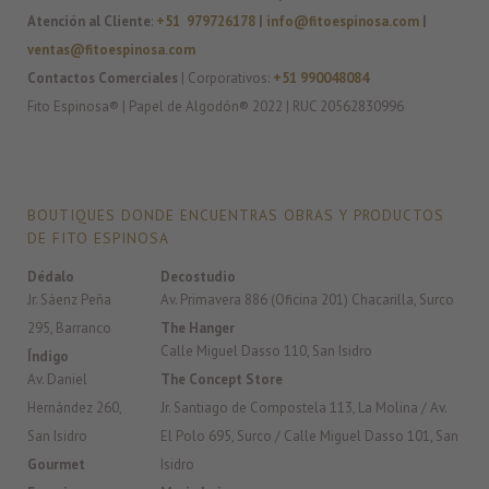
Atención al Cliente
:
+51 979726178
|
info@fitoespinosa.com
|
ventas@fitoespinosa.com
Contactos Comerciales
| Corporativos:
+51 990048084
Fito Espinosa® | Papel de Algodón® 2022 | RUC 20562830996
BOUTIQUES DONDE ENCUENTRAS OBRAS Y PRODUCTOS
DE FITO ESPINOSA
Dédalo
Decostudio
Jr. Sáenz Peña
Av. Primavera 886 (Oficina 201) Chacarilla, Surco
295, Barranco
The Hanger
Calle Miguel Dasso 110, San Isidro
Índigo
Av. Daniel
The Concept Store
Hernández 260,
Jr. Santiago de Compostela 113, La Molina / Av.
San Isidro
El Polo 695, Surco / Calle Miguel Dasso 101, San
Gourmet
Isidro