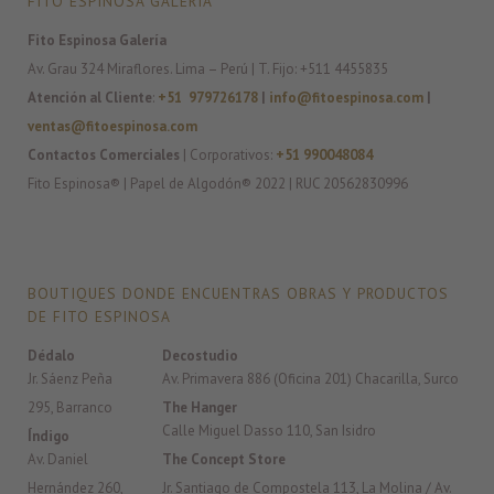
FITO ESPINOSA GALERÍA
Fito Espinosa Galería
Av. Grau 324 Miraflores. Lima – Perú | T. Fijo: +511 4455835
Atención al Cliente
:
+51 979726178
|
info@fitoespinosa.com
|
ventas@fitoespinosa.com
Contactos Comerciales
| Corporativos:
+51 990048084
Fito Espinosa® | Papel de Algodón® 2022 | RUC 20562830996
BOUTIQUES DONDE ENCUENTRAS OBRAS Y PRODUCTOS
DE FITO ESPINOSA
Dédalo
Decostudio
Jr. Sáenz Peña
Av. Primavera 886 (Oficina 201) Chacarilla, Surco
295, Barranco
The Hanger
Calle Miguel Dasso 110, San Isidro
Índigo
Av. Daniel
The Concept Store
Hernández 260,
Jr. Santiago de Compostela 113, La Molina / Av.