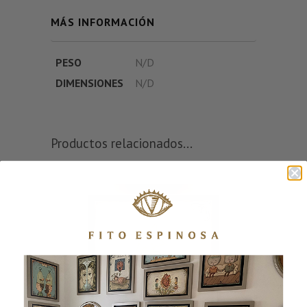
MÁS INFORMACIÓN
PESO
N/D
DIMENSIONES
N/D
Productos relacionados...