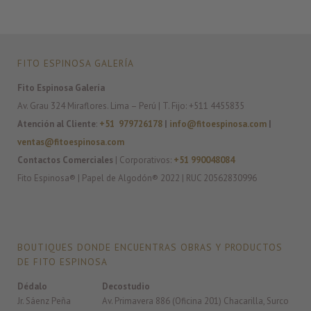
FITO ESPINOSA GALERÍA
Fito Espinosa Galería
Av. Grau 324 Miraflores. Lima – Perú | T. Fijo: +511 4455835
Atención al Cliente
:
+51 979726178
|
info@fitoespinosa.com
|
ventas@fitoespinosa.com
Contactos Comerciales
| Corporativos:
+51 990048084
Fito Espinosa® | Papel de Algodón® 2022 | RUC 20562830996
BOUTIQUES DONDE ENCUENTRAS OBRAS Y PRODUCTOS
DE FITO ESPINOSA
Dédalo
Decostudio
Jr. Sáenz Peña
Av. Primavera 886 (Oficina 201) Chacarilla, Surco