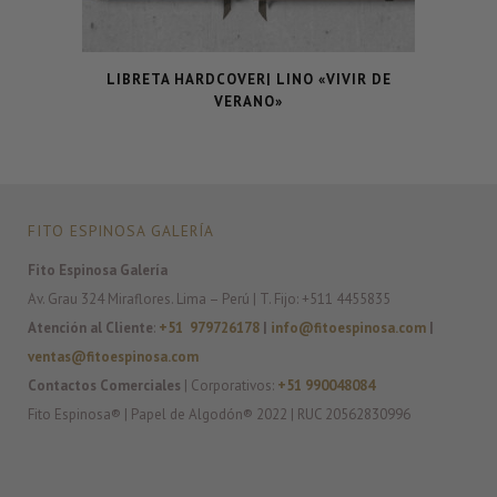
LIBRETA HARDCOVER| LINO «VIVIR DE
VERANO»
FITO ESPINOSA GALERÍA
Fito Espinosa Galería
Av. Grau 324 Miraflores. Lima – Perú | T. Fijo: +511 4455835
Atención al Cliente
:
+51 979726178
|
info@fitoespinosa.com
|
ventas@fitoespinosa.com
Contactos Comerciales
| Corporativos:
+51 990048084
Fito Espinosa® | Papel de Algodón® 2022 | RUC 20562830996