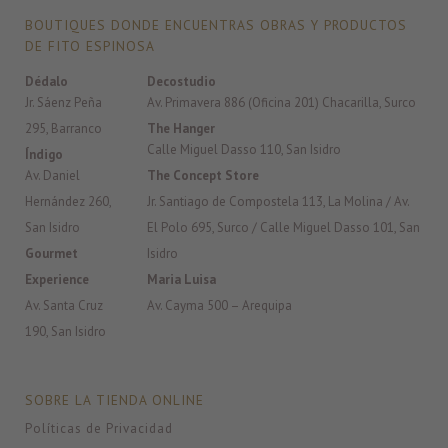
BOUTIQUES DONDE ENCUENTRAS OBRAS Y PRODUCTOS
DE FITO ESPINOSA
Dédalo
Decostudio
Jr. Sáenz Peña
Av. Primavera 886 (Oficina 201) Chacarilla, Surco
295, Barranco
The Hanger
Calle Miguel Dasso 110, San Isidro
Índigo
Av. Daniel
The Concept Store
Hernández 260,
Jr. Santiago de Compostela 113, La Molina / Av.
San Isidro
El Polo 695, Surco / Calle Miguel Dasso 101, San
Gourmet
Isidro
Experience
Maria Luisa
Av. Santa Cruz
Av. Cayma 500 – Arequipa
190, San Isidro
SOBRE LA TIENDA ONLINE
Políticas de Privacidad