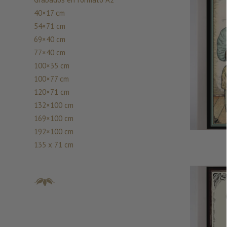
40×17 cm
54×71 cm
69×40 cm
77×40 cm
100×35 cm
100×77 cm
120×71 cm
132×100 cm
169×100 cm
192×100 cm
135 x 71 cm