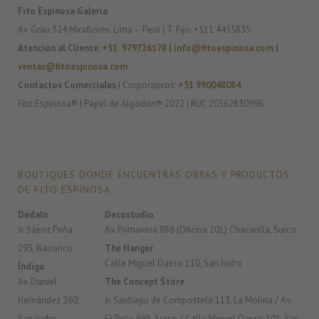
Fito Espinosa Galería
Av. Grau 324 Miraflores. Lima – Perú | T. Fijo: +511 4455835
Atención al Cliente
:
+51 979726178
|
info@fitoespinosa.com
|
ventas@fitoespinosa.com
Contactos Comerciales
| Corporativos:
+51 990048084
Fito Espinosa® | Papel de Algodón® 2022 | RUC 20562830996
BOUTIQUES DONDE ENCUENTRAS OBRAS Y PRODUCTOS
DE FITO ESPINOSA
Dédalo
Decostudio
Jr. Sáenz Peña
Av. Primavera 886 (Oficina 201) Chacarilla, Surco
295, Barranco
The Hanger
Calle Miguel Dasso 110, San Isidro
Índigo
Av. Daniel
The Concept Store
Hernández 260,
Jr. Santiago de Compostela 113, La Molina / Av.
San Isidro
El Polo 695, Surco / Calle Miguel Dasso 101, San