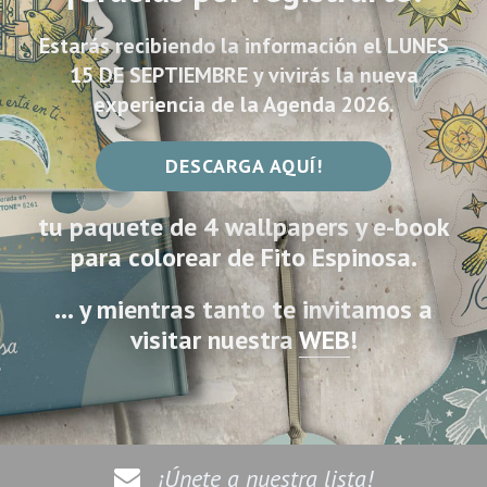
Estarás recibiendo la información el LUNES
15 DE SEPTIEMBRE y vivirás la nueva
experiencia de la Agenda 2026.
DESCARGA AQUÍ!
tu paquete de 4 wallpapers y e-book
para colorear de Fito Espinosa.
… y mientras tanto te invitamos a
visitar nuestra
WEB
!
¡Únete a nuestra lista!