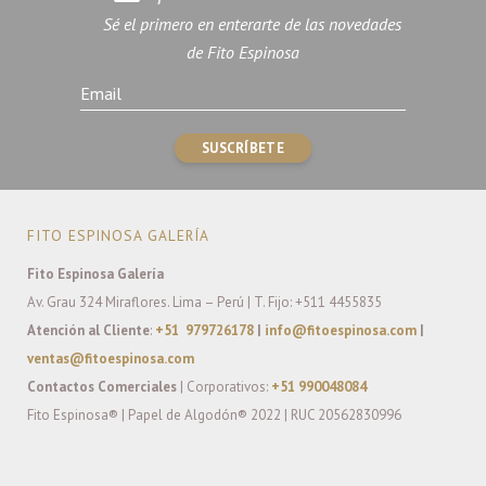
Sé el primero en enterarte de las novedades
de Fito Espinosa
FITO ESPINOSA GALERÍA
Fito Espinosa Galería
Av. Grau 324 Miraflores. Lima – Perú | T. Fijo: +511 4455835
Atención al Cliente
:
+51 979726178
|
info@fitoespinosa.com
|
ventas@fitoespinosa.com
Contactos Comerciales
| Corporativos:
+51 990048084
Fito Espinosa® | Papel de Algodón® 2022 | RUC 20562830996