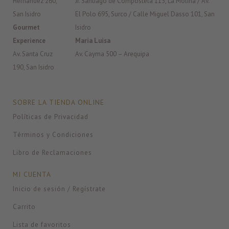
Hernández 260,
Jr. Santiago de Compostela 113, La Molina / Av.
San Isidro
El Polo 695, Surco / Calle Miguel Dasso 101, San
Gourmet
Isidro
Experience
Maria Luisa
Av. Santa Cruz
Av. Cayma 500 – Arequipa
190, San Isidro
SOBRE LA TIENDA ONLINE
Políticas de Privacidad
Términos y Condiciones
Libro de Reclamaciones
MI CUENTA
Inicio de sesión / Regístrate
Carrito
Lista de favoritos