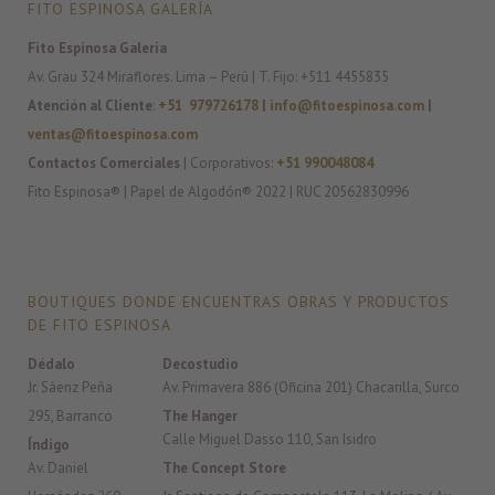
FITO ESPINOSA GALERÍA
Fito Espinosa Galería
Av. Grau 324 Miraflores. Lima – Perú | T. Fijo: +511 4455835
Atención al Cliente
:
+51 979726178
|
info@fitoespinosa.com
|
ventas@fitoespinosa.com
Contactos Comerciales
| Corporativos:
+51 990048084
Fito Espinosa® | Papel de Algodón® 2022 | RUC 20562830996
BOUTIQUES DONDE ENCUENTRAS OBRAS Y PRODUCTOS
DE FITO ESPINOSA
Dédalo
Decostudio
Jr. Sáenz Peña
Av. Primavera 886 (Oficina 201) Chacarilla, Surco
295, Barranco
The Hanger
Calle Miguel Dasso 110, San Isidro
Índigo
Av. Daniel
The Concept Store