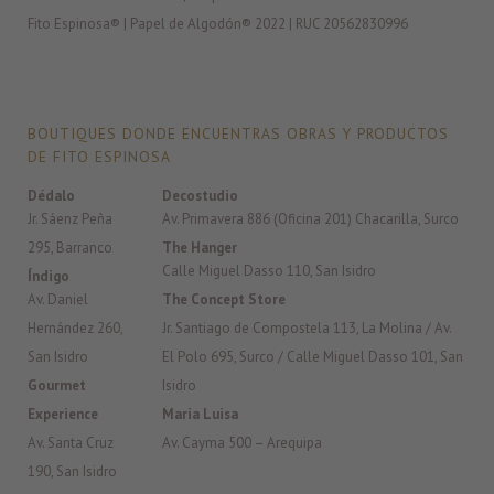
Fito Espinosa® | Papel de Algodón® 2022 | RUC 20562830996
BOUTIQUES DONDE ENCUENTRAS OBRAS Y PRODUCTOS
DE FITO ESPINOSA
Dédalo
Decostudio
Jr. Sáenz Peña
Av. Primavera 886 (Oficina 201) Chacarilla, Surco
295, Barranco
The Hanger
Calle Miguel Dasso 110, San Isidro
Índigo
Av. Daniel
The Concept Store
Hernández 260,
Jr. Santiago de Compostela 113, La Molina / Av.
San Isidro
El Polo 695, Surco / Calle Miguel Dasso 101, San
Gourmet
Isidro
Experience
Maria Luisa
Av. Santa Cruz
Av. Cayma 500 – Arequipa
190, San Isidro