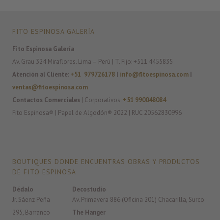
FITO ESPINOSA GALERÍA
Fito Espinosa Galería
Av. Grau 324 Miraflores. Lima – Perú | T. Fijo: +511 4455835
Atención al Cliente
:
+51 979726178
|
info@fitoespinosa.com
|
ventas@fitoespinosa.com
Contactos Comerciales
| Corporativos:
+51 990048084
Fito Espinosa® | Papel de Algodón® 2022 | RUC 20562830996
BOUTIQUES DONDE ENCUENTRAS OBRAS Y PRODUCTOS
DE FITO ESPINOSA
Dédalo
Decostudio
Jr. Sáenz Peña
Av. Primavera 886 (Oficina 201) Chacarilla, Surco
295, Barranco
The Hanger