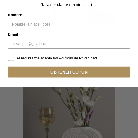
*No acumulable con otros dsctos.
Nombre
FLORERO CHICA LUNAR
Email
Productos relacionados...
Al registrarme acepto las Políticas de Privacidad.
OBTENER CUPÓN