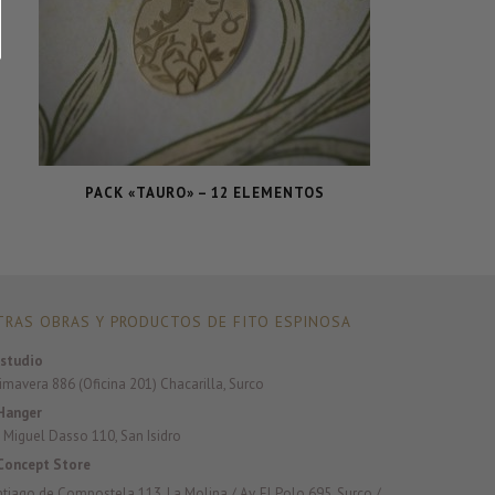
PACK «TAURO» – 12 ELEMENTOS
RAS OBRAS Y PRODUCTOS DE FITO ESPINOSA
studio
rimavera 886 (Oficina 201) Chacarilla, Surco
Hanger
 Miguel Dasso 110, San Isidro
Concept Store
antiago de Compostela 113, La Molina / Av. El Polo 695, Surco /