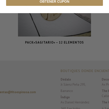
OBTENER CUPÓN
PACK»SAGITARIO» – 12 ELEMENTOS
BOUTIQUES DONDE ENCUENT
Dédalo
Deco
Jr. Sáenz Peña 295,
Av. P
Barranco
The 
entas@fitoespinosa.com
Calle
Índigo
Av. Daniel Hernández
The 
260, San Isidro
Jr. S