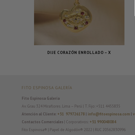
DIJE CORAZÓN ENROLLADO – X
FITO ESPINOSA GALERÍA
Fito Espinosa Galería
Av. Grau 324 Miraflores. Lima – Perú | T. Fijo: +511 4455835
Atención al Cliente
:
+51 979726178
|
info@fitoespinosa.com
|
v
Contactos Comerciales
| Corporativos:
+51 990048084
Fito Espinosa® | Papel de Algodón® 2022 | RUC 20562830996