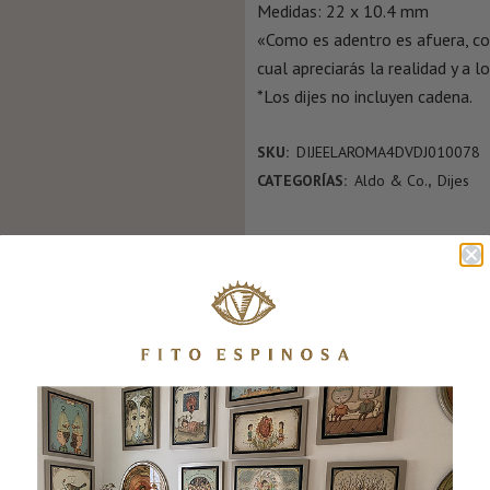
Medidas: 22 x 10.4 mm
«Como es adentro es afuera, com
cual apreciarás la realidad y a 
*Los dijes no incluyen cadena.
SKU:
DIJEELAROMA4DVDJ010078
CATEGORÍAS:
Aldo & Co.
,
Dijes