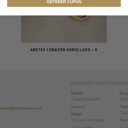
OBTENER CUPÓN
ARETES CORAZÓN ENROLLADO – X
BOUTIQUES DONDE ENCUENT
Dédalo
Deco
Jr. Sáenz Peña 295,
Av. P
Barranco
The 
entas@fitoespinosa.com
Calle
Índigo
Av. Daniel Hernández
The 
260, San Isidro
Jr. S