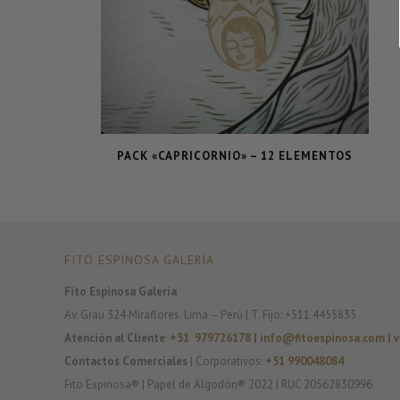
PACK «CAPRICORNIO» – 12 ELEMENTOS
FITO ESPINOSA GALERÍA
Fito Espinosa Galería
Av. Grau 324 Miraflores. Lima – Perú | T. Fijo: +511 4455835
Atención al Cliente
:
+51 979726178
|
info@fitoespinosa.com
|
v
Contactos Comerciales
| Corporativos:
+51 990048084
Fito Espinosa® | Papel de Algodón® 2022 | RUC 20562830996