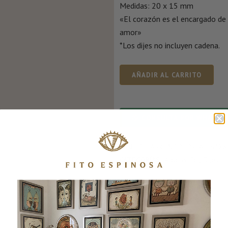
Medidas: 20 x 15 mm
«El corazón es el encargado de a
amor»
*Los dijes no incluyen cadena.
AÑADIR AL CARRITO
CONSULTA POR WHATSA
SKU:
DIJEABRIENDOPORTALES4XX
CATEGORÍAS:
Aldo & Co.
,
Dijes