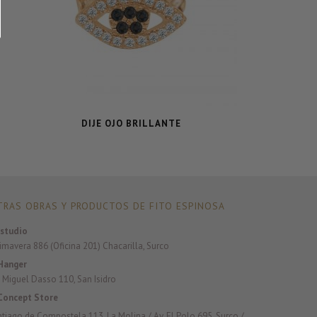
DIJE OJO BRILLANTE
RAS OBRAS Y PRODUCTOS DE FITO ESPINOSA
studio
rimavera 886 (Oficina 201) Chacarilla, Surco
Hanger
 Miguel Dasso 110, San Isidro
Concept Store
antiago de Compostela 113, La Molina / Av. El Polo 695, Surco /