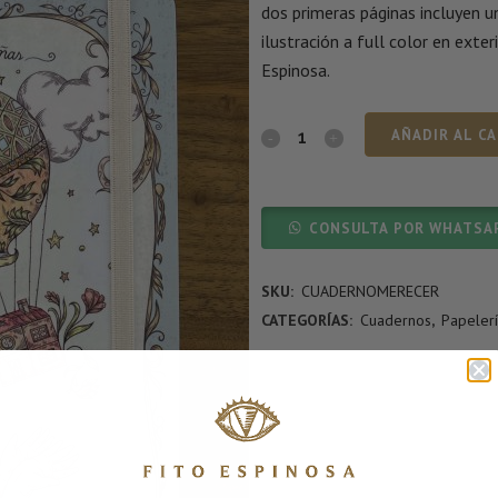
dos primeras páginas incluyen 
ilustración a full color en exter
Espinosa.
AÑADIR AL C
CONSULTA POR WHATSA
SKU:
CUADERNOMERECER
CATEGORÍAS:
Cuadernos
,
Papeler