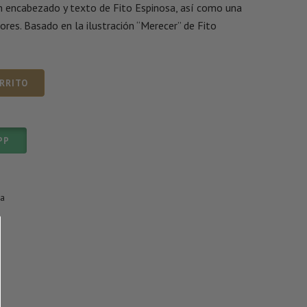
un encabezado y texto de Fito Espinosa, así como una
iores. Basado en la ilustración “Merecer” de Fito
ARRITO
PP
ía