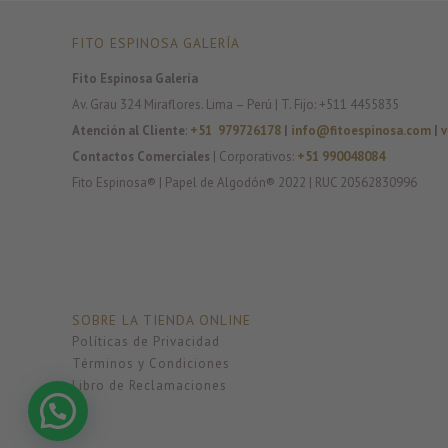
FITO ESPINOSA GALERÍA
Fito Espinosa Galería
Av. Grau 324 Miraflores. Lima – Perú | T. Fijo: +511 4455835
Atención al Cliente
:
+51 979726178
|
info@fitoespinosa.com
|
v
Contactos Comerciales
| Corporativos:
+51 990048084
Fito Espinosa® | Papel de Algodón® 2022 | RUC 20562830996
SOBRE LA TIENDA ONLINE
Políticas de Privacidad
Términos y Condiciones
Libro de Reclamaciones