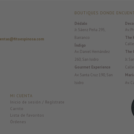
BOUTIQUES DONDE ENCUENT
Dédalo
Deco
Jr. Sáenz Peña 295,
Av. P
Barranco
The 
entas@fitoespinosa.com
Calle
Índigo
Av. Daniel Hernández
The 
260, San Isidro
Jr. S
Gourmet Experience
Calle
Av. Santa Cruz 190, San
Mari
Isidro
Av. C
MI CUENTA
Inicio de sesión / Regístrate
Carrito
Lista de favoritos
Órdenes