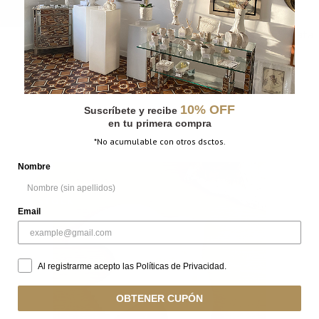
BORDE
Ninguno
,
Oro
,
Plata
10% OFF
Suscríbete y recibe
en tu primera compra
*No acumulable con otros dsctos.
Nombre
OUT OF
STOCK
Email
Al registrarme acepto las Políticas de Privacidad.
OBTENER CUPÓN