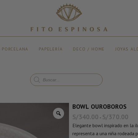
Y PORCELANA
PAPELERÍA
DECO / HOME
JOYAS AL
BOWL OUROBOROS
S/
340.00
S/
370.00
-
Elegante bowl inspirado en la i
representa a una niña rodeada p