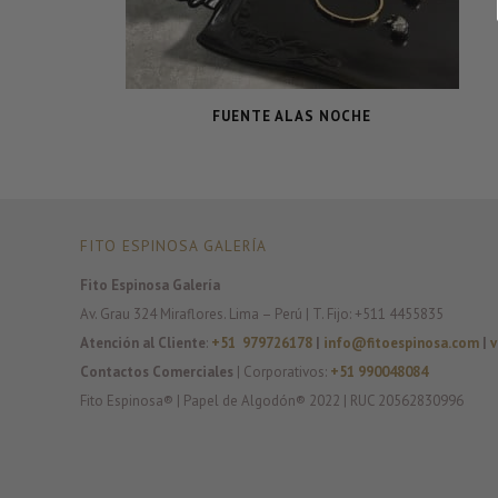
FUENTE ALAS NOCHE
FITO ESPINOSA GALERÍA
Fito Espinosa Galería
Av. Grau 324 Miraflores. Lima – Perú | T. Fijo: +511 4455835
Atención al Cliente
:
+51 979726178
|
info@fitoespinosa.com
|
v
Contactos Comerciales
| Corporativos:
+51 990048084
Fito Espinosa® | Papel de Algodón® 2022 | RUC 20562830996