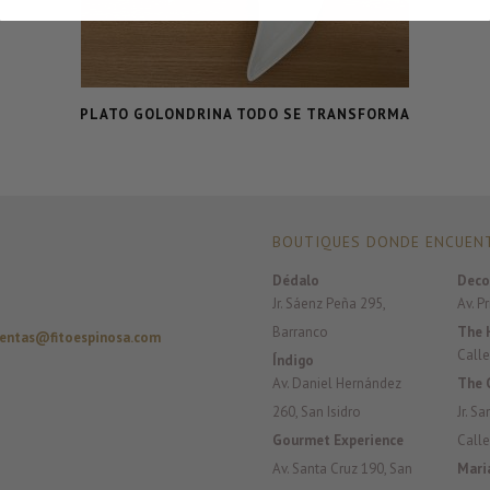
PLATO GOLONDRINA TODO SE TRANSFORMA
BOUTIQUES DONDE ENCUENT
Dédalo
Deco
Jr. Sáenz Peña 295,
Av. P
Barranco
The 
entas@fitoespinosa.com
Calle
Índigo
Av. Daniel Hernández
The 
260, San Isidro
Jr. S
Gourmet Experience
Calle
Av. Santa Cruz 190, San
Mari