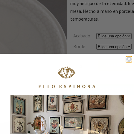
muy antiguo de la eternidad. I
mesa.
Hecho a mano en porcela
temperaturas.
Acabado
Borde
AÑADIR AL C
CONSULTA POR WHATSA
SKU:
BOWLOUROBOROS
CATEGORÍA:
Bowls - Fuentes
MÁS INFORMACIÓN