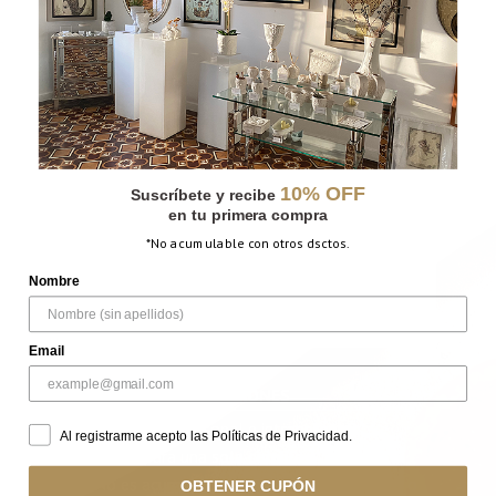
Entérate de las últimas
novedades y nuevos
lanzamientos.
Recibe descuentos especiales.
Accede a eventos privados de
Fito Espinosa.
10% OFF
Suscríbete y recibe
Completa TODOS los campos
en tu primera compra
siguientes y
*No acumulable con otros dsctos.
accede al descuento especial por
Nombre
suscripción:
Email
TÉRMINOS & CONDICIONES
Descuento personal e intransferible.
Al registrarme acepto las Políticas de Privacidad.
Válido para una sola compra.
No es acumulable con otras promociones o
OBTENER CUPÓN