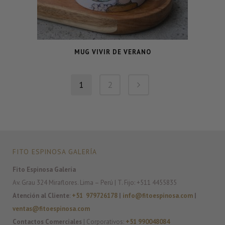
MUG VIVIR DE VERANO
1
2
FITO ESPINOSA GALERÍA
Fito Espinosa Galería
Av. Grau 324 Miraflores. Lima – Perú | T. Fijo: +511 4455835
Atención al Cliente
:
+51 979726178
|
info@fitoespinosa.com
|
ventas@fitoespinosa.com
Contactos Comerciales
| Corporativos:
+51 990048084