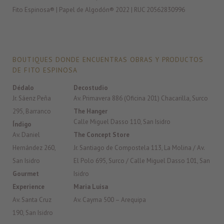
Fito Espinosa® | Papel de Algodón® 2022 | RUC 20562830996
BOUTIQUES DONDE ENCUENTRAS OBRAS Y PRODUCTOS
DE FITO ESPINOSA
Dédalo
Decostudio
Jr. Sáenz Peña
Av. Primavera 886 (Oficina 201) Chacarilla, Surco
295, Barranco
The Hanger
Calle Miguel Dasso 110, San Isidro
Índigo
Av. Daniel
The Concept Store
Hernández 260,
Jr. Santiago de Compostela 113, La Molina / Av.
San Isidro
El Polo 695, Surco / Calle Miguel Dasso 101, San
Gourmet
Isidro
Experience
Maria Luisa
Av. Santa Cruz
Av. Cayma 500 – Arequipa
190, San Isidro