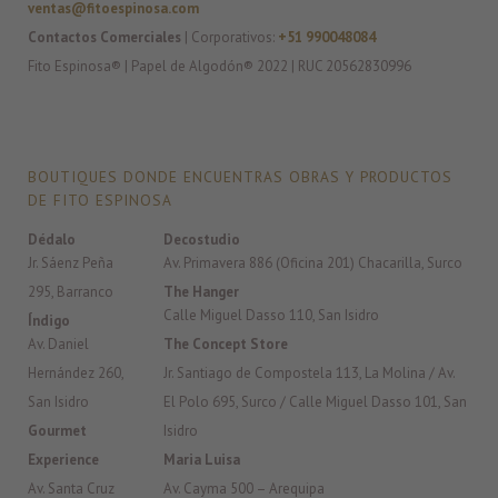
ventas@fitoespinosa.com
Contactos Comerciales
| Corporativos:
+51 990048084
Fito Espinosa® | Papel de Algodón® 2022 | RUC 20562830996
BOUTIQUES DONDE ENCUENTRAS OBRAS Y PRODUCTOS
DE FITO ESPINOSA
Dédalo
Decostudio
Jr. Sáenz Peña
Av. Primavera 886 (Oficina 201) Chacarilla, Surco
295, Barranco
The Hanger
Calle Miguel Dasso 110, San Isidro
Índigo
Av. Daniel
The Concept Store
Hernández 260,
Jr. Santiago de Compostela 113, La Molina / Av.
San Isidro
El Polo 695, Surco / Calle Miguel Dasso 101, San
Gourmet
Isidro
Experience
Maria Luisa
Av. Santa Cruz
Av. Cayma 500 – Arequipa