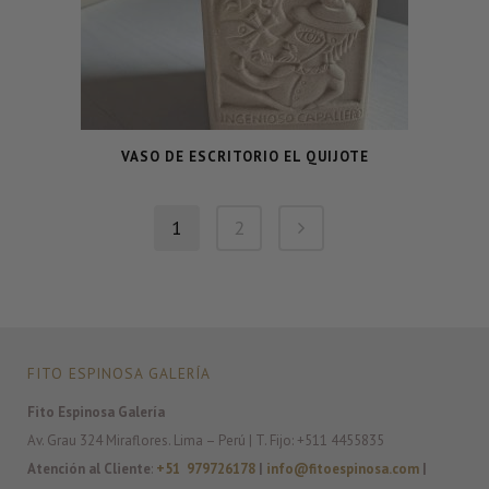
VASO DE ESCRITORIO EL QUIJOTE
1
2
FITO ESPINOSA GALERÍA
Fito Espinosa Galería
Av. Grau 324 Miraflores. Lima – Perú | T. Fijo: +511 4455835
Atención al Cliente
:
+51 979726178
|
info@fitoespinosa.com
|