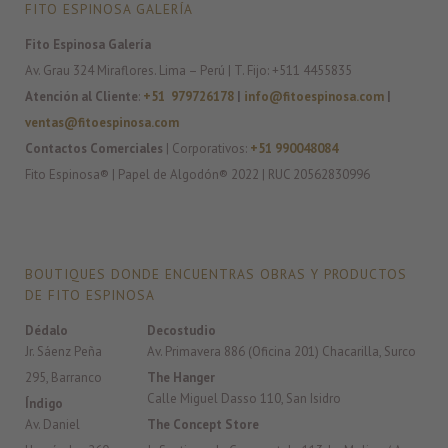
FITO ESPINOSA GALERÍA
Fito Espinosa Galería
Av. Grau 324 Miraflores. Lima – Perú | T. Fijo: +511 4455835
Atención al Cliente
:
+51 979726178
|
info@fitoespinosa.com
|
ventas@fitoespinosa.com
Contactos Comerciales
| Corporativos:
+51 990048084
Fito Espinosa® | Papel de Algodón® 2022 | RUC 20562830996
BOUTIQUES DONDE ENCUENTRAS OBRAS Y PRODUCTOS
DE FITO ESPINOSA
Dédalo
Decostudio
Jr. Sáenz Peña
Av. Primavera 886 (Oficina 201) Chacarilla, Surco
295, Barranco
The Hanger
Calle Miguel Dasso 110, San Isidro
Índigo
Av. Daniel
The Concept Store