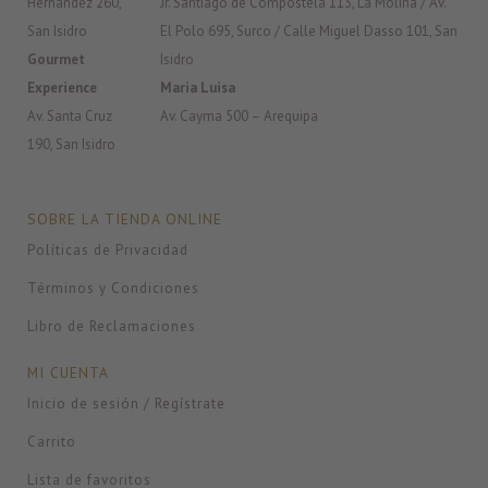
Hernández 260,
Jr. Santiago de Compostela 113, La Molina / Av.
San Isidro
El Polo 695, Surco / Calle Miguel Dasso 101, San
Gourmet
Isidro
Experience
Maria Luisa
Av. Santa Cruz
Av. Cayma 500 – Arequipa
190, San Isidro
SOBRE LA TIENDA ONLINE
Políticas de Privacidad
Términos y Condiciones
Libro de Reclamaciones
MI CUENTA
Inicio de sesión / Regístrate
Carrito
Lista de favoritos