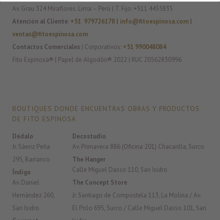
Av. Grau 324 Miraflores. Lima – Perú | T. Fijo: +511 4455835
Atención al Cliente
:
+51 979726178
|
info@fitoespinosa.com
|
ventas@fitoespinosa.com
Contactos Comerciales
| Corporativos:
+51 990048084
Fito Espinosa® | Papel de Algodón® 2022 | RUC 20562830996
BOUTIQUES DONDE ENCUENTRAS OBRAS Y PRODUCTOS
DE FITO ESPINOSA
Dédalo
Decostudio
Jr. Sáenz Peña
Av. Primavera 886 (Oficina 201) Chacarilla, Surco
295, Barranco
The Hanger
Calle Miguel Dasso 110, San Isidro
Índigo
Av. Daniel
The Concept Store
Hernández 260,
Jr. Santiago de Compostela 113, La Molina / Av.
San Isidro
El Polo 695, Surco / Calle Miguel Dasso 101, San